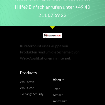
Hilfe? Einfach anrufen unter
+49 40
211 07 69 22
Kuratoron ist eine Gruppe von
Produkten rund um die Sicherheit von
Web-Applikationen im Internet.
Products
About
WAF Static
WAF Code
Home
Exchange Security
Kontakt
Impressum