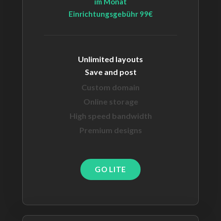
im Monat
Einrichtungsgebühr 99€
Unlimited layouts
Save and post
Custom domain
Online storage
High speed bandwidth
Premium designs
GO LITE