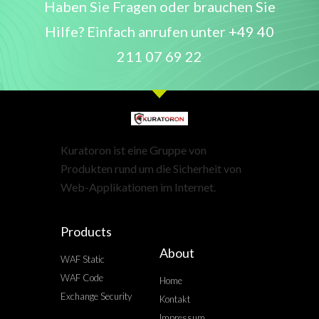
Haben Sie Fragen oder brauchen Sie
Hilfe? Einfach anrufen unter
+49 40
211 07 69 22
Kuratoron ist eine Gruppe von
Produkten rund um die Sicherheit von
Web-Applikationen im Internet.
Products
About
WAF Static
WAF Code
Home
Exchange Security
Kontakt
Impressum